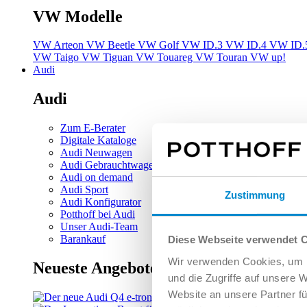
VW Modelle
VW Arteon
VW Beetle
VW Golf
VW ID.3
VW ID.4
VW ID.
VW Taigo
VW Tiguan
VW Touareg
VW Touran
VW up!
Audi
Audi
Zum E-Berater
Digitale Kataloge
Audi Neuwagen
Audi Gebrauchtwagen
Audi on demand
Audi Sport
Zustimmung
Audi Konfigurator
Potthoff bei Audi
Unser Audi-Team
Barankauf
Diese Webseite verwendet 
Wir verwenden Cookies, um I
Neueste Angebote
und die Zugriffe auf unsere 
Website an unsere Partner fü