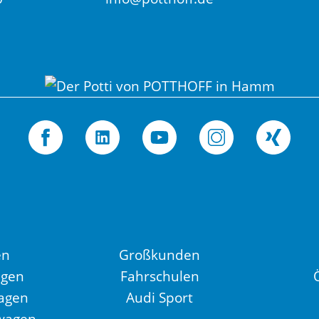
en
Großkunden
agen
Fahrschulen
agen
Audi Sport
wagen