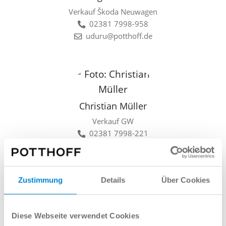
Verkauf Škoda Neuwagen
02381 7998-958
uduru@potthoff.de
Christian Müller
Verkauf GW
02381 7998-221
cmueller@potthoff.de
Zustimmung
Details
Über Cookies
Lars Linkamp
Diese Webseite verwendet Cookies