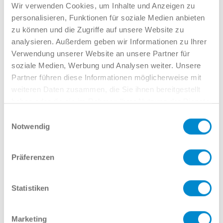
Verkauf GW
Wir verwenden Cookies, um Inhalte und Anzeigen zu
02381 7998-522
personalisieren, Funktionen für soziale Medien anbieten
llinkamp@potthoff.de
zu können und die Zugriffe auf unsere Website zu
analysieren. Außerdem geben wir Informationen zu Ihrer
Verwendung unserer Website an unsere Partner für
soziale Medien, Werbung und Analysen weiter. Unsere
Oder gern direkt per Mail oder
Partner führen diese Informationen möglicherweise mit
Telefon:
weiteren Daten zusammen, die Sie ihnen bereitgestellt
haben oder die sie im Rahmen Ihrer Nutzung der Dienste
gesammelt haben.
Einwilligungsauswahl
Notwendig
Name
Präferenzen
E-Mail
Statistiken
Marketing