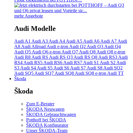
mehr Angebote
Audi Modelle
Audi A1
Audi A3
Audi A4
Audi A5
Audi A6
Audi A7
Audi
A8
Audi Allroad
Audi e-tron
Audi Q2
Audi Q3
Audi Q4
Audi Q5
Audi Q6 e-tron
Audi Q7
Audi Q8
Audi Q8 e-tron
Audi R8
Audi RS
Audi RS Q3
Audi RS Q8
Audi RS3
Audi
RS4
Audi RS5
Audi RS6
Audi RS7
Audi S1
Audi S2
Audi
S3
Audi S4
Audi S5
Audi S6
Audi S7
Audi S8
Audi SQ2
Audi SQ5
Audi SQ7
Audi SQ8
Audi SQ8 e-tron
Audi TT
Škoda
Škoda
Zum E-Berater
ŠKODA Neuwagen
ŠKODA Gebrauchtwagen
Potthoff bei ŠKODA
ŠKODA Konfigurator
Unser ŠKODA-Team