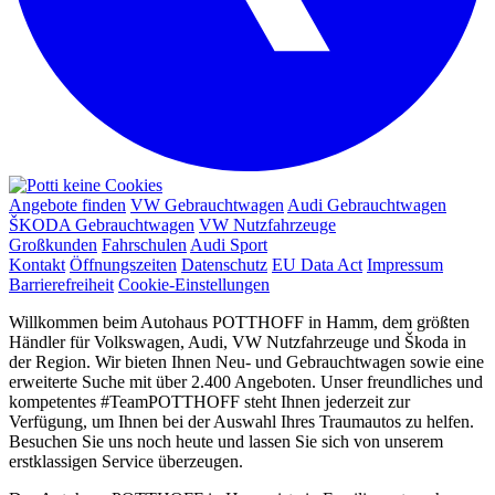
Angebote finden
VW Gebrauchtwagen
Audi Gebrauchtwagen
ŠKODA Gebrauchtwagen
VW Nutzfahrzeuge
Großkunden
Fahrschulen
Audi Sport
Kontakt
Öffnungszeiten
Datenschutz
EU Data Act
Impressum
Barrierefreiheit
Cookie-Einstellungen
Willkommen beim Autohaus POTTHOFF in Hamm, dem größten
Händler für Volkswagen, Audi, VW Nutzfahrzeuge und Škoda in
der Region. Wir bieten Ihnen Neu- und Gebrauchtwagen sowie eine
erweiterte Suche mit über 2.400 Angeboten. Unser freundliches und
kompetentes #TeamPOTTHOFF steht Ihnen jederzeit zur
Verfügung, um Ihnen bei der Auswahl Ihres Traumautos zu helfen.
Besuchen Sie uns noch heute und lassen Sie sich von unserem
erstklassigen Service überzeugen.