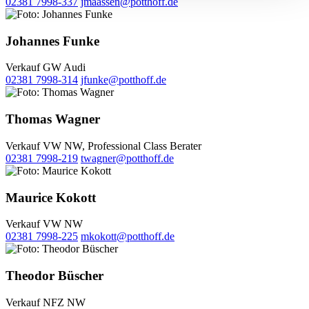
02381 7998-337
jmaassen@potthoff.de
Johannes Funke
Verkauf GW Audi
02381 7998-314
jfunke@potthoff.de
Thomas Wagner
Verkauf VW NW, Professional Class Berater
02381 7998-219
twagner@potthoff.de
Maurice Kokott
Verkauf VW NW
02381 7998-225
mkokott@potthoff.de
Theodor Büscher
Verkauf NFZ NW