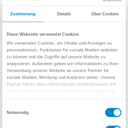
Kundengruppen
Zustimmung
Details
Über Cookies
Großkunden
Pflegedienste
Junge Fahrer und Fahranfänger
Kurier-, Express- und Paketdienste
Diese Webseite verwendet Cookies
ABT Performance-Center
Wir verwenden Cookies, um Inhalte und Anzeigen zu
Team
Shop
personalisieren, Funktionen für soziale Medien anbieten
Karriere
zu können und die Zugriffe auf unsere Website zu
Kontakt
analysieren. Außerdem geben wir Informationen zu Ihrer
Großkunden
Verwendung unserer Website an unsere Partner für
Leider ist dieses Angebot nicht
soziale Medien, Werbung und Analysen weiter. Unsere
Partner führen diese Informationen möglicherweise mit
mehr verfügbar :(
weiteren Daten zusammen, die Sie ihnen bereitgestellt
haben oder die sie im Rahmen Ihrer Nutzung der Dienste
Aber wir haben tolle Alternativen:
gesammelt haben.
Einwilligungsauswahl
Notwendig