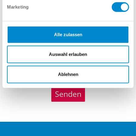
Marketing
Nachricht
Alle zulassen
Auswahl erlauben
Ablehnen
Datenschutz
akzeptiert
Senden