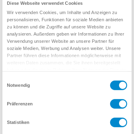
Diese Webseite verwendet Cookies
Wir verwenden Cookies, um Inhalte und Anzeigen zu
personalisieren, Funktionen für soziale Medien anbieten
Emil Bauer
zu können und die Zugriffe auf unsere Website zu
analysieren. Außerdem geben wir Informationen zu Ihrer
Verkauf NFZ NW
Verwendung unserer Website an unsere Partner für
02381 7998-922
soziale Medien, Werbung und Analysen weiter. Unsere
ebauer@potthoff.de
Partner führen diese Informationen möglicherweise mit
Name
weiteren Daten zusammen, die Sie ihnen bereitgestellt
haben oder die sie im Rahmen Ihrer Nutzung der Dienste
gesammelt haben.
Einwilligungsauswahl
Notwendig
E-Mail
Präferenzen
Telefonnummer
Statistiken