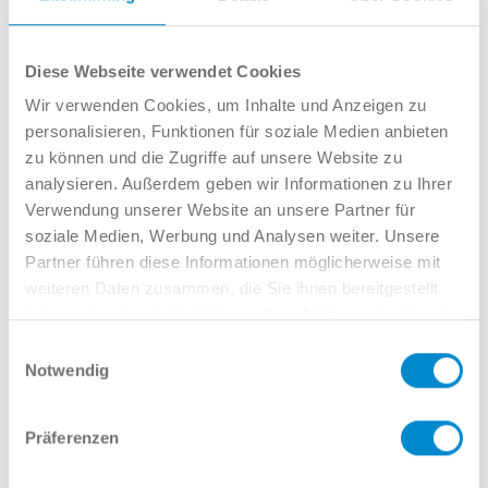
Angebot? Wir möchten Sie gern
beraten!
Diese Webseite verwendet Cookies
Wir verwenden Cookies, um Inhalte und Anzeigen zu
personalisieren, Funktionen für soziale Medien anbieten
zu können und die Zugriffe auf unsere Website zu
analysieren. Außerdem geben wir Informationen zu Ihrer
Verwendung unserer Website an unsere Partner für
Michael Hellemeier
soziale Medien, Werbung und Analysen weiter. Unsere
Verkauf GW
Partner führen diese Informationen möglicherweise mit
02381 7998-551
weiteren Daten zusammen, die Sie ihnen bereitgestellt
mhellemeier@potthoff.de
haben oder die sie im Rahmen Ihrer Nutzung der Dienste
Name
gesammelt haben.
Einwilligungsauswahl
Notwendig
Präferenzen
E-Mail