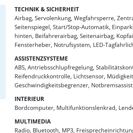
TECHNIK & SICHERHEIT
Airbag, Servolenkung, Wegfahrsperre, Zentra
Seitenspiegel, Start/Stop-Automatik, Einparkh
hinten, Beifahrerairbag, Seitenairbag, Kopfai
Fensterheber, Notrufsystem, LED-Tagfahrlic
ASSISTENZSYSTEME
ABS, Antriebsschlupfregelung, Stabilitätskon
Reifendruckkontrolle, Lichtsensor, Müdigke
Geschwindigkeitsbegrenzer, Notbremsassist
INTERIEUR
Bordcomputer, Multifunktionslenkrad, Lende
MULTIMEDIA
Radio, Bluetooth, MP3, Freisprecheinrichtung