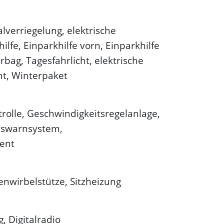
lverriegelung, elektrische
ilfe, Einparkhilfe vorn, Einparkhilfe
rbag, Tagesfahrlicht, elektrische
ht, Winterpaket
trolle, Geschwindigkeitsregelanlage,
itswarnsystem,
ent
nwirbelstütze, Sitzheizung
, Digitalradio