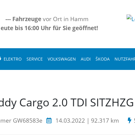
---
Fahrzeuge
vor Ort in Hamm
eute bis 16:00 Uhr für Sie geöffnet!
ELEKTRO
SERVICE
VOLKSWAGEN
AUDI
ŠKODA
NUTZFAH
ddy Cargo 2.0 TDI SITZHZ
mmer GW68583e
14.03.2022 | 92.317 km