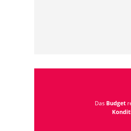
Das
Budget
re
Kondit