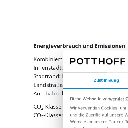
Energieverbrauch und Emissionen
Kombiniert: l/100km
Innenstadt: l/100km
Stadtrand: l/100km
Zustimmung
Landstraße: l/100km
Autobahn: l/100km
Diese Webseite verwendet 
CO
-Klasse (gewichtet, kombiniert): 
2
Wir verwenden Cookies, um I
CO
-Klasse:
und die Zugriffe auf unsere 
2
Website an unsere Partner fü