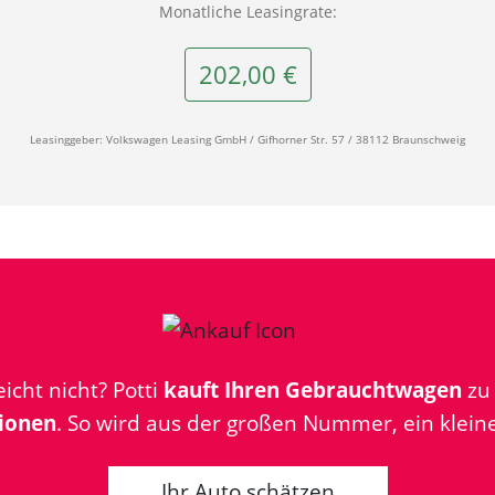
Monatliche Leasingrate:
202,00 €
Leasinggeber: Volkswagen Leasing GmbH / Gifhorner Str. 57 / 38112 Braunschweig
icht nicht? Potti
kauft Ihren Gebrauchtwagen
z
ionen
. So wird aus der großen Nummer, ein kleine
Ihr Auto schätzen