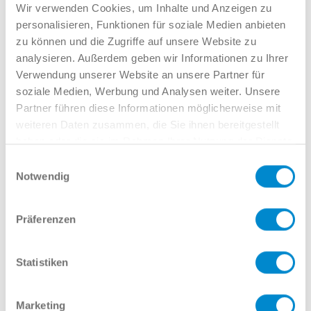
Verkauf GW
Wir verwenden Cookies, um Inhalte und Anzeigen zu
02381 7998-522
personalisieren, Funktionen für soziale Medien anbieten
llinkamp@potthoff.de
zu können und die Zugriffe auf unsere Website zu
analysieren. Außerdem geben wir Informationen zu Ihrer
Verwendung unserer Website an unsere Partner für
soziale Medien, Werbung und Analysen weiter. Unsere
Oder gern direkt per Mail oder
Partner führen diese Informationen möglicherweise mit
Telefon:
weiteren Daten zusammen, die Sie ihnen bereitgestellt
haben oder die sie im Rahmen Ihrer Nutzung der Dienste
gesammelt haben.
Einwilligungsauswahl
Notwendig
Name
Präferenzen
E-Mail
Statistiken
Marketing