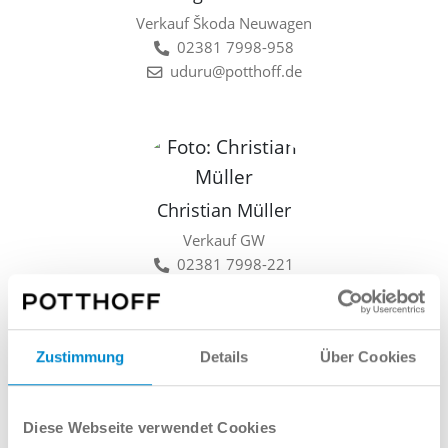
Verkauf Škoda Neuwagen
02381 7998-958
uduru@potthoff.de
Christian Müller
Verkauf GW
02381 7998-221
cmueller@potthoff.de
Zustimmung
Details
Über Cookies
Lars Linkamp
Diese Webseite verwendet Cookies