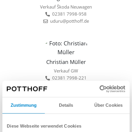
Verkauf Škoda Neuwagen
02381 7998-958
uduru@potthoff.de
Christian Müller
Verkauf GW
02381 7998-221
cmueller@potthoff.de
Zustimmung
Details
Über Cookies
Lars Linkamp
Diese Webseite verwendet Cookies