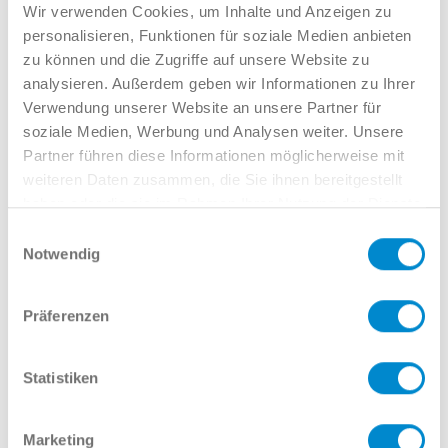
Verkauf GW
Wir verwenden Cookies, um Inhalte und Anzeigen zu
02381 7998-522
personalisieren, Funktionen für soziale Medien anbieten
llinkamp@potthoff.de
zu können und die Zugriffe auf unsere Website zu
analysieren. Außerdem geben wir Informationen zu Ihrer
Verwendung unserer Website an unsere Partner für
soziale Medien, Werbung und Analysen weiter. Unsere
Oder gern direkt per Mail oder
Partner führen diese Informationen möglicherweise mit
Telefon:
weiteren Daten zusammen, die Sie ihnen bereitgestellt
haben oder die sie im Rahmen Ihrer Nutzung der Dienste
gesammelt haben.
Einwilligungsauswahl
Notwendig
Name
Präferenzen
E-Mail
Statistiken
Marketing