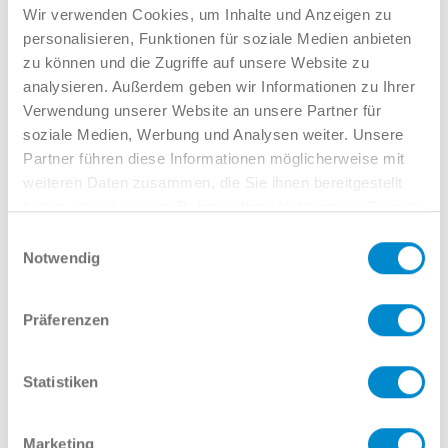
Verkauf GW
Wir verwenden Cookies, um Inhalte und Anzeigen zu
02381 7998-522
personalisieren, Funktionen für soziale Medien anbieten
llinkamp@potthoff.de
zu können und die Zugriffe auf unsere Website zu
analysieren. Außerdem geben wir Informationen zu Ihrer
Verwendung unserer Website an unsere Partner für
soziale Medien, Werbung und Analysen weiter. Unsere
Oder gern direkt per Mail oder
Partner führen diese Informationen möglicherweise mit
weiteren Daten zusammen, die Sie ihnen bereitgestellt
Telefon:
haben oder die sie im Rahmen Ihrer Nutzung der Dienste
gesammelt haben.
Einwilligungsauswahl
Notwendig
Name
Präferenzen
E-Mail
Statistiken
Marketing