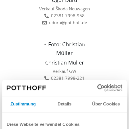
Ugur Duru
Verkauf Škoda Neuwagen
02381 7998-958
uduru@potthoff.de
Christian Müller
Verkauf GW
02381 7998-221
cmueller@potthoff.de
Zustimmung
Details
Über Cookies
Lars Linkamp
Diese Webseite verwendet Cookies