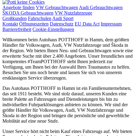
Angebote finden
VW Gebrauchtwagen
Audi Gebrauchtwagen
ŠKODA Gebrauchtwagen
VW Nutzfahrzeuge
Großkunden
Fahrschulen
Audi Sport
Kontakt
Öffnungszeiten
Datenschutz
EU Data Act
Impressum
Barrierefreiheit
Cookie-Einstellungen
Willkommen beim Autohaus POTTHOFF in Hamm, dem größten
Händler für Volkswagen, Audi, VW Nutzfahrzeuge und Škoda in
der Region. Wir bieten Ihnen Neu- und Gebrauchtwagen sowie eine
erweiterte Suche mit über 2.400 Angeboten. Unser freundliches und
kompetentes #TeamPOTTHOFF steht Ihnen jederzeit zur
Verfügung, um Ihnen bei der Auswahl Ihres Traumautos zu helfen.
Besuchen Sie uns noch heute und lassen Sie sich von unserem
erstklassigen Service überzeugen.
Das Autohaus POTTHOFF in Hamm ist ein Familienunternehmen,
das seit 1911 besteht. Wir sind stolz darauf, unseren Kunden eine
breite Palette an Fahrzeugen und Dienstleistungen bis hin zu
individuellen Fuhrparklösungen anbieten zu können. Wir sind der
größte Händler für Volkswagen, Audi, VW Nutzfahrzeuge und
Škoda in der Region und bringen die persönliche und gewerbliche
Mobilität auf eine neue Stufe.
Unser Service hört nicht beim Kauf eines Fahrzeugs auf. Wir bieten