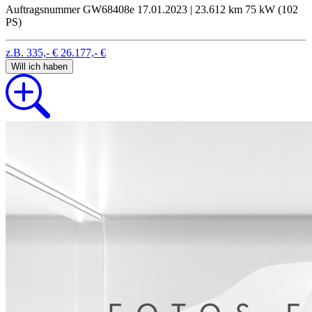
Auftragsnummer GW68408e
17.01.2023 | 23.612 km
75 kW (102
PS)
z.B. 335,- €
26.177,- €
Will ich haben