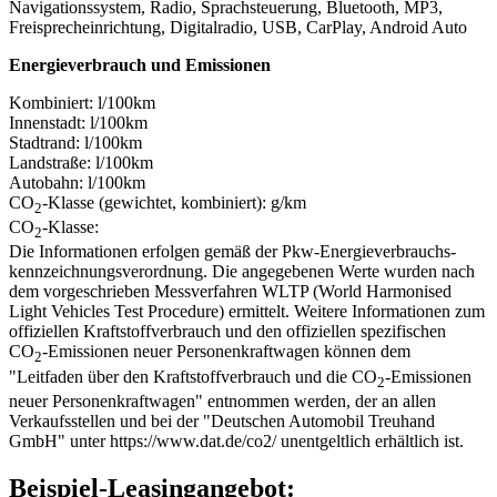
Navigationssystem, Radio, Sprachsteuerung, Bluetooth, MP3,
Freisprecheinrichtung, Digitalradio, USB, CarPlay, Android Auto
Energieverbrauch und Emissionen
Kombiniert: l/100km
Innenstadt: l/100km
Stadtrand: l/100km
Landstraße: l/100km
Autobahn: l/100km
CO
-Klasse (gewichtet, kombiniert): g/km
2
CO
-Klasse:
2
Die Informationen erfolgen gemäß der Pkw-Energie­verbrauchs­
kennzeichnungs­verordnung. Die angegebenen Werte wurden nach
dem vorgeschrieben Messverfahren WLTP (World Harmonised
Light Vehicles Test Procedure) ermittelt. Weitere Informationen zum
offiziellen Kraftstoffverbrauch und den offiziellen spezifischen
CO
-Emissionen neuer Personenkraftwagen können dem
2
"Leitfaden über den Kraftstoffverbrauch und die CO
-Emissionen
2
neuer Personenkraftwagen" entnommen werden, der an allen
Verkaufsstellen und bei der "Deutschen Automobil Treuhand
GmbH" unter https://www.dat.de/co2/ unentgeltlich erhältlich ist.
Beispiel-Leasingangebot: