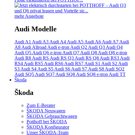
mehr Angebote
Audi Modelle
Audi A1
Audi A3
Audi A4
Audi A5
Audi A6
Audi A7
Audi
A8
Audi Allroad
Audi e-tron
Audi Q2
Audi Q3
Audi Q4
Audi Q5
Audi Q6 e-tron
Audi Q7
Audi Q8
Audi Q8 e-tron
Audi R8
Audi RS
Audi RS Q3
Audi RS Q8
Audi RS3
Audi
RS4
Audi RS5
Audi RS6
Audi RS7
Audi S1
Audi S2
Audi
S3
Audi S4
Audi S5
Audi S6
Audi S7
Audi S8
Audi SQ2
Audi SQ5
Audi SQ7
Audi SQ8
Audi SQ8 e-tron
Audi TT
Škoda
Škoda
Zum E-Berater
ŠKODA Neuwagen
ŠKODA Gebrauchtwagen
Potthoff bei ŠKODA
ŠKODA Konfigurator
Unser ŠKODA-Team