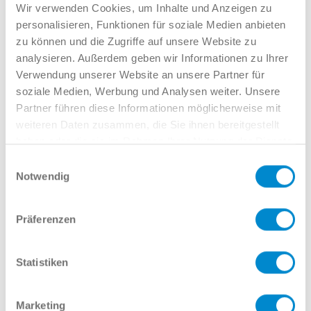
Verkauf GW
Wir verwenden Cookies, um Inhalte und Anzeigen zu
02381 7998-522
personalisieren, Funktionen für soziale Medien anbieten
llinkamp@potthoff.de
zu können und die Zugriffe auf unsere Website zu
analysieren. Außerdem geben wir Informationen zu Ihrer
Verwendung unserer Website an unsere Partner für
soziale Medien, Werbung und Analysen weiter. Unsere
Oder gern direkt per Mail oder
Partner führen diese Informationen möglicherweise mit
Telefon:
weiteren Daten zusammen, die Sie ihnen bereitgestellt
haben oder die sie im Rahmen Ihrer Nutzung der Dienste
gesammelt haben.
Einwilligungsauswahl
Notwendig
Name
Präferenzen
E-Mail
Statistiken
Marketing