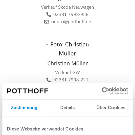
Verkauf Škoda Neuwagen
02381 7998-958
uduru@potthoff.de
Christian Müller
Verkauf GW
02381 7998-221
cmueller@potthoff.de
Zustimmung
Details
Über Cookies
Lars Linkamp
Diese Webseite verwendet Cookies