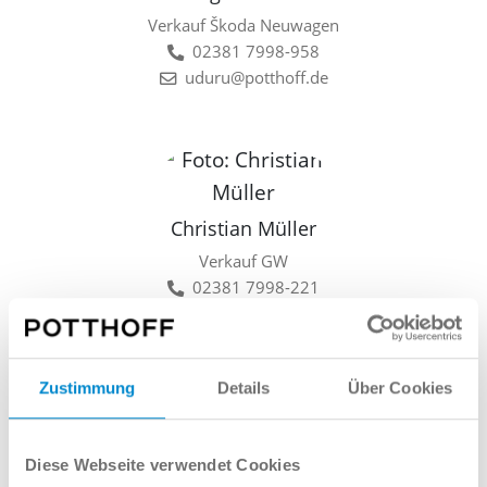
Verkauf Škoda Neuwagen
02381 7998-958
uduru@potthoff.de
Christian Müller
Verkauf GW
02381 7998-221
cmueller@potthoff.de
Zustimmung
Details
Über Cookies
Lars Linkamp
Diese Webseite verwendet Cookies