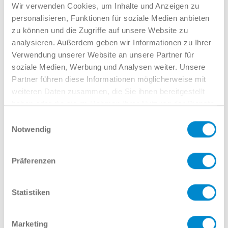
Verkauf GW
Wir verwenden Cookies, um Inhalte und Anzeigen zu
02381 7998-522
personalisieren, Funktionen für soziale Medien anbieten
llinkamp@potthoff.de
zu können und die Zugriffe auf unsere Website zu
analysieren. Außerdem geben wir Informationen zu Ihrer
Verwendung unserer Website an unsere Partner für
soziale Medien, Werbung und Analysen weiter. Unsere
Oder gern direkt per Mail oder
Partner führen diese Informationen möglicherweise mit
Telefon:
weiteren Daten zusammen, die Sie ihnen bereitgestellt
haben oder die sie im Rahmen Ihrer Nutzung der Dienste
gesammelt haben.
Einwilligungsauswahl
Notwendig
Name
Präferenzen
E-Mail
Statistiken
Marketing