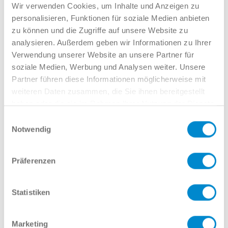
Verkauf GW
Wir verwenden Cookies, um Inhalte und Anzeigen zu
02381 7998-522
personalisieren, Funktionen für soziale Medien anbieten
llinkamp@potthoff.de
zu können und die Zugriffe auf unsere Website zu
analysieren. Außerdem geben wir Informationen zu Ihrer
Verwendung unserer Website an unsere Partner für
soziale Medien, Werbung und Analysen weiter. Unsere
Oder gern direkt per Mail oder
Partner führen diese Informationen möglicherweise mit
Telefon:
weiteren Daten zusammen, die Sie ihnen bereitgestellt
haben oder die sie im Rahmen Ihrer Nutzung der Dienste
gesammelt haben.
Einwilligungsauswahl
Notwendig
Name
Präferenzen
E-Mail
Statistiken
Marketing