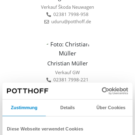
Verkauf Škoda Neuwagen
02381 7998-958
uduru@potthoff.de
Christian Müller
Verkauf GW
02381 7998-221
cmueller@potthoff.de
Zustimmung
Details
Über Cookies
Lars Linkamp
Diese Webseite verwendet Cookies