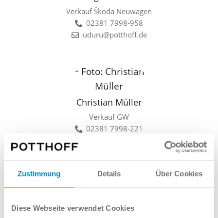
Verkauf Škoda Neuwagen
02381 7998-958
uduru@potthoff.de
Christian Müller
Verkauf GW
02381 7998-221
cmueller@potthoff.de
Zustimmung
Details
Über Cookies
Lars Linkamp
Diese Webseite verwendet Cookies