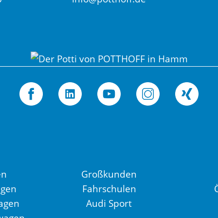
en
Großkunden
agen
Fahrschulen
agen
Audi Sport
wagen