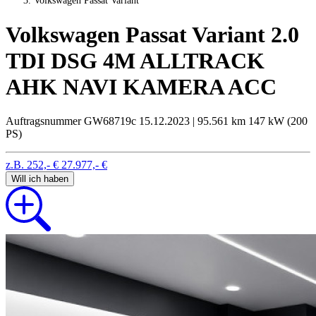
Volkswagen Passat Variant
Volkswagen Passat Variant 2.0
TDI DSG 4M ALLTRACK
AHK NAVI KAMERA ACC
Auftragsnummer GW68719c
15.12.2023 | 95.561 km
147 kW (200
PS)
z.B. 252,- €
27.977,- €
Will ich haben