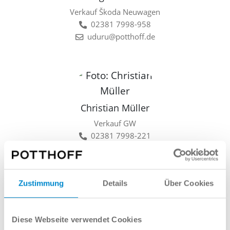
Verkauf Škoda Neuwagen
02381 7998-958
uduru@potthoff.de
Christian Müller
Verkauf GW
02381 7998-221
cmueller@potthoff.de
Zustimmung
Details
Über Cookies
Lars Linkamp
Diese Webseite verwendet Cookies