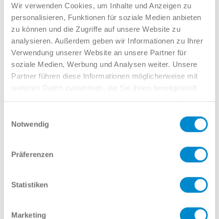
Verkauf GW
Wir verwenden Cookies, um Inhalte und Anzeigen zu
02381 7998-522
personalisieren, Funktionen für soziale Medien anbieten
llinkamp@potthoff.de
zu können und die Zugriffe auf unsere Website zu
analysieren. Außerdem geben wir Informationen zu Ihrer
Verwendung unserer Website an unsere Partner für
soziale Medien, Werbung und Analysen weiter. Unsere
Oder gern direkt per Mail oder
Partner führen diese Informationen möglicherweise mit
Telefon:
weiteren Daten zusammen, die Sie ihnen bereitgestellt
haben oder die sie im Rahmen Ihrer Nutzung der Dienste
gesammelt haben.
Einwilligungsauswahl
Notwendig
Name
Präferenzen
E-Mail
Statistiken
Marketing