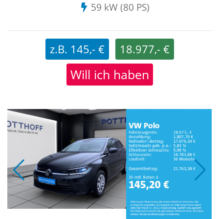
59 kW (80 PS)
z.B. 145,- €
18.977,- €
Will ich haben