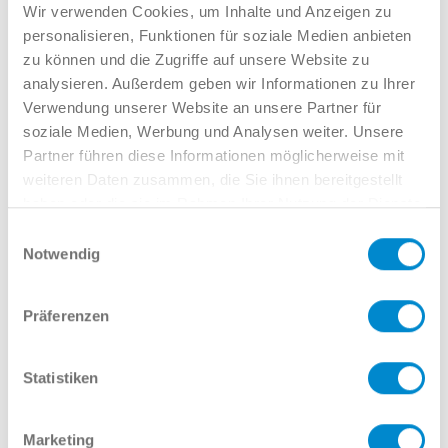
Verkauf GW
Wir verwenden Cookies, um Inhalte und Anzeigen zu
02381 7998-522
personalisieren, Funktionen für soziale Medien anbieten
llinkamp@potthoff.de
zu können und die Zugriffe auf unsere Website zu
analysieren. Außerdem geben wir Informationen zu Ihrer
Verwendung unserer Website an unsere Partner für
soziale Medien, Werbung und Analysen weiter. Unsere
Oder gern direkt per Mail oder
Partner führen diese Informationen möglicherweise mit
Telefon:
weiteren Daten zusammen, die Sie ihnen bereitgestellt
haben oder die sie im Rahmen Ihrer Nutzung der Dienste
gesammelt haben.
Einwilligungsauswahl
Notwendig
Name
Präferenzen
E-Mail
Statistiken
Marketing