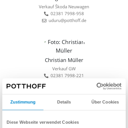
Verkauf Škoda Neuwagen
02381 7998-958
uduru@potthoff.de
Christian Müller
Verkauf GW
02381 7998-221
cmueller@potthoff.de
Zustimmung
Details
Über Cookies
Lars Linkamp
Diese Webseite verwendet Cookies