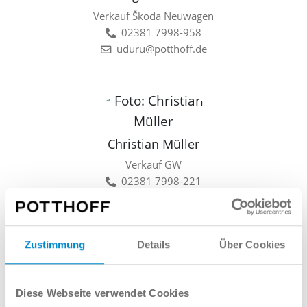
Verkauf Škoda Neuwagen
02381 7998-958
uduru@potthoff.de
Christian Müller
Verkauf GW
02381 7998-221
cmueller@potthoff.de
Zustimmung
Details
Über Cookies
Lars Linkamp
Diese Webseite verwendet Cookies