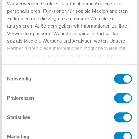
Verkauf GW
Wir verwenden Cookies, um Inhalte und Anzeigen zu
02381 7998-522
personalisieren, Funktionen für soziale Medien anbieten
llinkamp@potthoff.de
zu können und die Zugriffe auf unsere Website zu
analysieren. Außerdem geben wir Informationen zu Ihrer
Verwendung unserer Website an unsere Partner für
soziale Medien, Werbung und Analysen weiter. Unsere
Oder gern direkt per Mail oder
Partner führen diese Informationen möglicherweise mit
Telefon:
weiteren Daten zusammen, die Sie ihnen bereitgestellt
haben oder die sie im Rahmen Ihrer Nutzung der Dienste
gesammelt haben.
Einwilligungsauswahl
Notwendig
Name
Präferenzen
E-Mail
Statistiken
Marketing