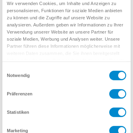
Verkauf GW
Wir verwenden Cookies, um Inhalte und Anzeigen zu
02381 7998-522
personalisieren, Funktionen für soziale Medien anbieten
llinkamp@potthoff.de
zu können und die Zugriffe auf unsere Website zu
analysieren. Außerdem geben wir Informationen zu Ihrer
Verwendung unserer Website an unsere Partner für
soziale Medien, Werbung und Analysen weiter. Unsere
Oder gern direkt per Mail oder
Partner führen diese Informationen möglicherweise mit
Telefon:
weiteren Daten zusammen, die Sie ihnen bereitgestellt
haben oder die sie im Rahmen Ihrer Nutzung der Dienste
gesammelt haben.
Einwilligungsauswahl
Notwendig
Name
Präferenzen
E-Mail
Statistiken
Marketing