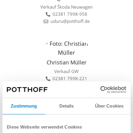
Verkauf Škoda Neuwagen
02381 7998-958
uduru@potthoff.de
Christian Müller
Verkauf GW
02381 7998-221
cmueller@potthoff.de
Zustimmung
Details
Über Cookies
Lars Linkamp
Diese Webseite verwendet Cookies