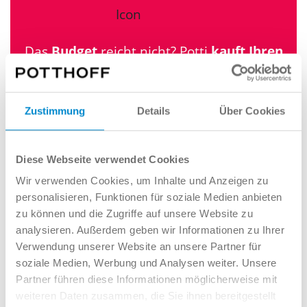
Das
Budget
reicht nicht? Potti
kauft Ihren
Gebrauchtwagen
zu
erstklassigen
Konditionen
. So wird aus der großen
Nummer, ein kleiner Preis!
Zustimmung
Details
Über Cookies
Ihr Auto schätzen
Diese Webseite verwendet Cookies
Wir verwenden Cookies, um Inhalte und Anzeigen zu
personalisieren, Funktionen für soziale Medien anbieten
zu können und die Zugriffe auf unsere Website zu
analysieren. Außerdem geben wir Informationen zu Ihrer
Interessieren Sie sich für dieses
Verwendung unserer Website an unsere Partner für
Angebot? Wir möchten Sie gern
soziale Medien, Werbung und Analysen weiter. Unsere
Partner führen diese Informationen möglicherweise mit
beraten!
weiteren Daten zusammen, die Sie ihnen bereitgestellt