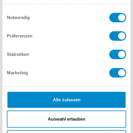
haben oder die sie im Rahmen Ihrer Nutzung der Dienste
gesammelt haben.
Einwilligungsauswahl
Notwendig
Christian Müller
Präferenzen
Verkauf GW
02381 7998-221
Statistiken
cmueller@potthoff.de
Name
Marketing
E-Mail
Alle zulassen
Auswahl erlauben
Telefonnummer