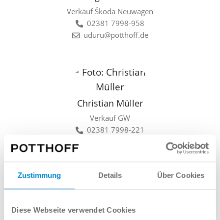
Verkauf Škoda Neuwagen
02381 7998-958
uduru@potthoff.de
Christian Müller
Verkauf GW
02381 7998-221
cmueller@potthoff.de
Zustimmung
Details
Über Cookies
Lars Linkamp
Diese Webseite verwendet Cookies