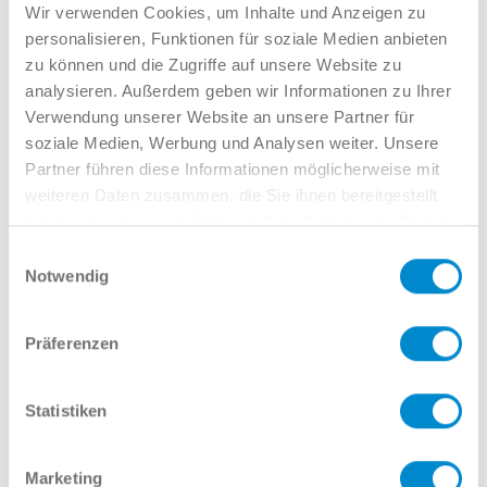
Verkauf GW
Wir verwenden Cookies, um Inhalte und Anzeigen zu
02381 7998-522
personalisieren, Funktionen für soziale Medien anbieten
llinkamp@potthoff.de
zu können und die Zugriffe auf unsere Website zu
analysieren. Außerdem geben wir Informationen zu Ihrer
Verwendung unserer Website an unsere Partner für
soziale Medien, Werbung und Analysen weiter. Unsere
Oder gern direkt per Mail oder
Partner führen diese Informationen möglicherweise mit
Telefon:
weiteren Daten zusammen, die Sie ihnen bereitgestellt
haben oder die sie im Rahmen Ihrer Nutzung der Dienste
gesammelt haben.
Einwilligungsauswahl
Notwendig
Name
Präferenzen
E-Mail
Statistiken
Marketing