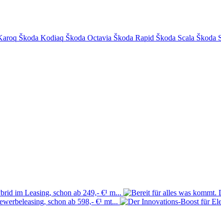
Karoq
Škoda Kodiaq
Škoda Octavia
Škoda Rapid
Škoda Scala
Škoda 