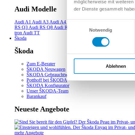
möglicherweise mit weiteren
Audi Modelle
der Dienste gesammelt habe
Audi A1
Audi A3
Audi A4
Audi A5
Audi A6
Audi A7
Audi A
Einwilligungsauswahl
RS Q3
Audi RS Q8
Audi RS3
Audi RS4
Audi RS5
Audi RS6
Notwendig
tron
Audi TT
Škoda
Škoda
Zum E-Berater
Ablehnen
ŠKODA Neuwagen
ŠKODA Gebrauchtwagen
Potthoff bei ŠKODA
ŠKODA Konfigurator
Unser ŠKODA-Team
Barankauf
Neueste Angebote
mehr Angebote