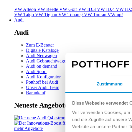
VW Arteon
VW Beetle
VW Golf
VW ID.3
VW ID.4
VW ID.
VW Taigo
VW Tiguan
VW Touareg
VW Touran
VW up!
Audi
Audi
Zum E-Berater
Digitale Kataloge
Audi Neuwagen
Audi Gebrauchtwagen
Audi on demand
Audi Sport
Audi Konfigurator
Potthoff bei Audi
Zustimmung
Unser Audi-Team
Barankauf
Diese Webseite verwendet 
Neueste Angebote
Wir verwenden Cookies, um I
und die Zugriffe auf unsere 
Website an unsere Partner fü
mehr Angebote