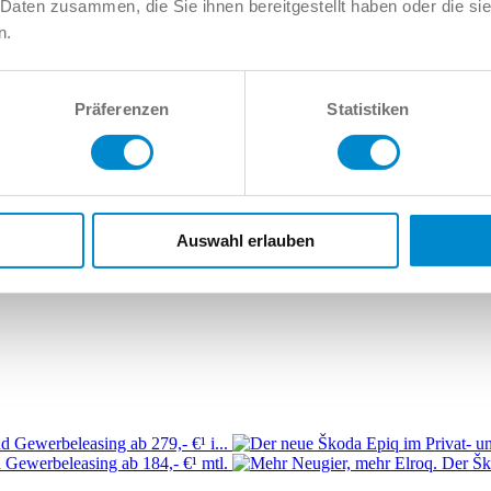
 Daten zusammen, die Sie ihnen bereitgestellt haben oder die s
n.
8
Audi Allroad
Audi e-tron
Audi Q2
Audi Q3
Audi Q4
Audi Q5
Audi Q
Audi RS7
Audi S1
Audi S2
Audi S3
Audi S4
Audi S5
Audi S6
Audi 
Präferenzen
Statistiken
Auswahl erlauben