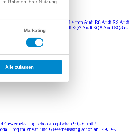
ie im Rahmen Ihrer Nutzung
6 e-tron
Audi Q7
Audi Q8
Audi Q8 e-tron
Audi R8
Audi RS
Audi
S7
Audi S8
Audi SQ2
Audi SQ5
Audi SQ7
Audi SQ8
Audi SQ8 e-
Marketing
Alle zulassen