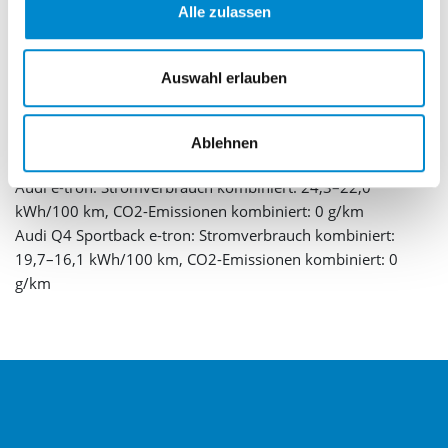
Weitere Bilder laden
Alle zulassen
Auswahl erlauben
Audi e-tron GT quattro: Stromverbrauch kombiniert: 19,6–
18,8 kWh/100 km, CO2-Emissionen kombiniert: 0 g/km
Audi RS e-tron GT: Stromverbrauch kombiniert: 20,2–19,3
Ablehnen
kWh/100 km, CO2-Emissionen kombiniert: 0 g/km
Audi e-tron: Stromverbrauch kombiniert: 24,3–22,0
kWh/100 km, CO2-Emissionen kombiniert: 0 g/km
Audi Q4 Sportback e-tron: Stromverbrauch kombiniert:
19,7–16,1 kWh/100 km, CO2-Emissionen kombiniert: 0
g/km