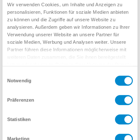
Verkauf GW
Wir verwenden Cookies, um Inhalte und Anzeigen zu
02381 7998-522
personalisieren, Funktionen für soziale Medien anbieten
llinkamp@potthoff.de
zu können und die Zugriffe auf unsere Website zu
analysieren. Außerdem geben wir Informationen zu Ihrer
Verwendung unserer Website an unsere Partner für
soziale Medien, Werbung und Analysen weiter. Unsere
Oder gern direkt per Mail oder
Partner führen diese Informationen möglicherweise mit
weiteren Daten zusammen, die Sie ihnen bereitgestellt
Telefon:
haben oder die sie im Rahmen Ihrer Nutzung der Dienste
gesammelt haben.
Einwilligungsauswahl
Notwendig
Name
Präferenzen
E-Mail
Statistiken
Marketing