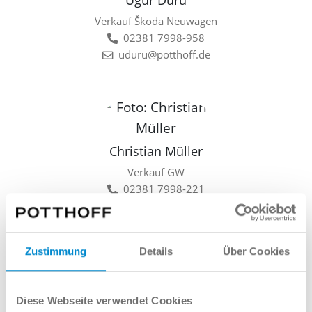
Ugur Duru
Verkauf Škoda Neuwagen
02381 7998-958
uduru@potthoff.de
Christian Müller
Verkauf GW
02381 7998-221
cmueller@potthoff.de
Zustimmung
Details
Über Cookies
Lars Linkamp
Diese Webseite verwendet Cookies