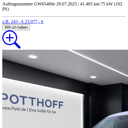
Auftragsnummer GW65466e
29.07.2025 | 41.405 km
75 kW (102
PS)
z.B. 243,- €
23.977,- €
Will ich haben