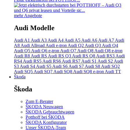
mehr Angebote
Audi Modelle
Audi A1
Audi A3
Audi A4
Audi A5
Audi A6
Audi A7
Audi
A8
Audi Allroad
Audi e-tron
Audi Q2
Audi Q3
Audi Q4
Audi Q5
Audi Q6 e-tron
Audi Q7
Audi Q8
Audi Q8 e-tron
Audi R8
Audi RS
Audi RS Q3
Audi RS Q8
Audi RS3
Audi
RS4
Audi RS5
Audi RS6
Audi RS7
Audi S1
Audi S2
Audi
S3
Audi S4
Audi S5
Audi S6
Audi S7
Audi S8
Audi SQ2
Audi SQ5
Audi SQ7
Audi SQ8
Audi SQ8 e-tron
Audi TT
Škoda
Škoda
Zum E-Berater
ŠKODA Neuwagen
ŠKODA Gebrauchtwagen
Potthoff bei ŠKODA
ŠKODA Konfigurator
Unser ŠKODA-Team