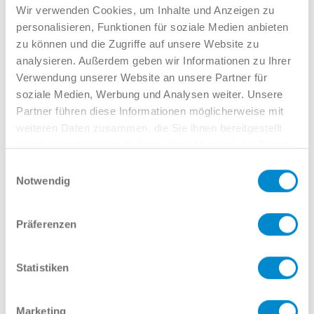
Verkauf GW
Wir verwenden Cookies, um Inhalte und Anzeigen zu
02381 7998-522
personalisieren, Funktionen für soziale Medien anbieten
llinkamp@potthoff.de
zu können und die Zugriffe auf unsere Website zu
analysieren. Außerdem geben wir Informationen zu Ihrer
Verwendung unserer Website an unsere Partner für
soziale Medien, Werbung und Analysen weiter. Unsere
Oder gern direkt per Mail oder
Partner führen diese Informationen möglicherweise mit
weiteren Daten zusammen, die Sie ihnen bereitgestellt
Telefon:
haben oder die sie im Rahmen Ihrer Nutzung der Dienste
gesammelt haben.
Einwilligungsauswahl
Notwendig
Name
Präferenzen
E-Mail
Statistiken
Marketing