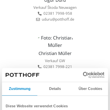
Ugur Duru
Verkauf Škoda Neuwagen
02381 7998-958
uduru@potthoff.de
Christian Müller
Verkauf GW
02381 7998-221
cmueller@potthoff.de
Zustimmung
Details
Über Cookies
Lars Linkamp
Diese Webseite verwendet Cookies