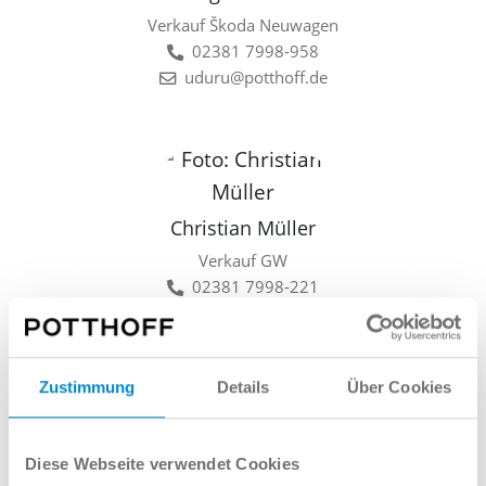
Verkauf Škoda Neuwagen
02381 7998-958
uduru@potthoff.de
Christian Müller
Verkauf GW
02381 7998-221
cmueller@potthoff.de
Zustimmung
Details
Über Cookies
Lars Linkamp
Diese Webseite verwendet Cookies