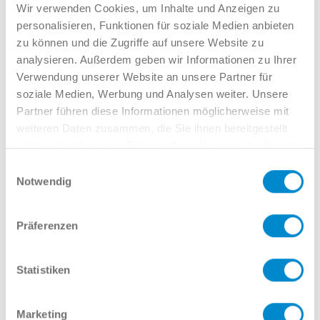
Verkauf GW
Wir verwenden Cookies, um Inhalte und Anzeigen zu
02381 7998-522
personalisieren, Funktionen für soziale Medien anbieten
llinkamp@potthoff.de
zu können und die Zugriffe auf unsere Website zu
analysieren. Außerdem geben wir Informationen zu Ihrer
Verwendung unserer Website an unsere Partner für
soziale Medien, Werbung und Analysen weiter. Unsere
Oder gern direkt per Mail oder
Partner führen diese Informationen möglicherweise mit
Telefon:
weiteren Daten zusammen, die Sie ihnen bereitgestellt
haben oder die sie im Rahmen Ihrer Nutzung der Dienste
gesammelt haben.
Einwilligungsauswahl
Notwendig
Name
Präferenzen
E-Mail
Statistiken
Marketing