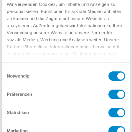
Verkauf GW
Wir verwenden Cookies, um Inhalte und Anzeigen zu
02381 7998-522
personalisieren, Funktionen für soziale Medien anbieten
llinkamp@potthoff.de
zu können und die Zugriffe auf unsere Website zu
analysieren. Außerdem geben wir Informationen zu Ihrer
Verwendung unserer Website an unsere Partner für
soziale Medien, Werbung und Analysen weiter. Unsere
Oder gern direkt per Mail oder
Partner führen diese Informationen möglicherweise mit
weiteren Daten zusammen, die Sie ihnen bereitgestellt
Telefon:
haben oder die sie im Rahmen Ihrer Nutzung der Dienste
gesammelt haben.
Einwilligungsauswahl
Notwendig
Name
Präferenzen
E-Mail
Statistiken
Marketing