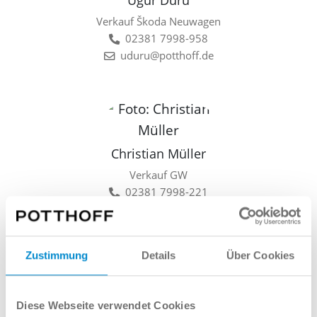
Ugur Duru
Verkauf Škoda Neuwagen
02381 7998-958
uduru@potthoff.de
Christian Müller
Verkauf GW
02381 7998-221
cmueller@potthoff.de
Zustimmung
Details
Über Cookies
Lars Linkamp
Diese Webseite verwendet Cookies