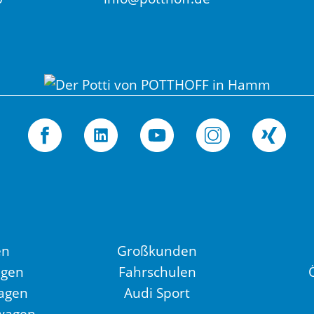
en
Großkunden
agen
Fahrschulen
agen
Audi Sport
wagen