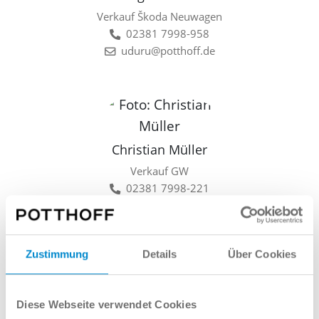
Verkauf Škoda Neuwagen
02381 7998-958
uduru@potthoff.de
Christian Müller
Verkauf GW
02381 7998-221
cmueller@potthoff.de
Zustimmung
Details
Über Cookies
Lars Linkamp
Diese Webseite verwendet Cookies