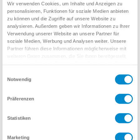
Verkauf GW
Wir verwenden Cookies, um Inhalte und Anzeigen zu
02381 7998-522
personalisieren, Funktionen für soziale Medien anbieten
llinkamp@potthoff.de
zu können und die Zugriffe auf unsere Website zu
analysieren. Außerdem geben wir Informationen zu Ihrer
Verwendung unserer Website an unsere Partner für
soziale Medien, Werbung und Analysen weiter. Unsere
Oder gern direkt per Mail oder
Partner führen diese Informationen möglicherweise mit
Telefon:
weiteren Daten zusammen, die Sie ihnen bereitgestellt
haben oder die sie im Rahmen Ihrer Nutzung der Dienste
gesammelt haben.
Einwilligungsauswahl
Notwendig
Name
Präferenzen
E-Mail
Statistiken
Marketing