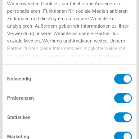
Verkauf GW
Wir verwenden Cookies, um Inhalte und Anzeigen zu
02381 7998-522
personalisieren, Funktionen für soziale Medien anbieten
llinkamp@potthoff.de
zu können und die Zugriffe auf unsere Website zu
analysieren. Außerdem geben wir Informationen zu Ihrer
Verwendung unserer Website an unsere Partner für
soziale Medien, Werbung und Analysen weiter. Unsere
Oder gern direkt per Mail oder
Partner führen diese Informationen möglicherweise mit
Telefon:
weiteren Daten zusammen, die Sie ihnen bereitgestellt
haben oder die sie im Rahmen Ihrer Nutzung der Dienste
gesammelt haben.
Einwilligungsauswahl
Notwendig
Name
Präferenzen
E-Mail
Statistiken
Marketing