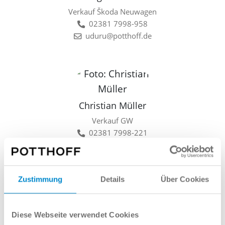
Verkauf Škoda Neuwagen
02381 7998-958
uduru@potthoff.de
Christian Müller
Verkauf GW
02381 7998-221
cmueller@potthoff.de
Zustimmung
Details
Über Cookies
Lars Linkamp
Diese Webseite verwendet Cookies