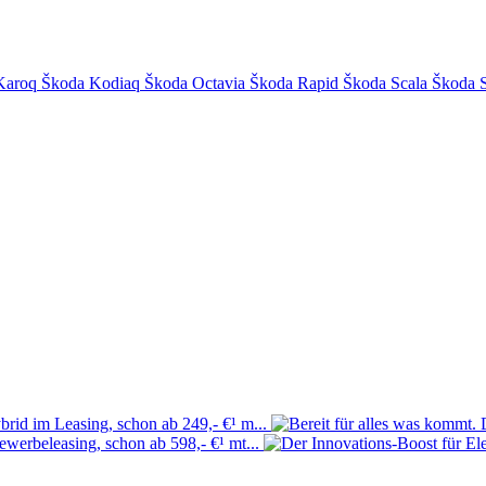
Karoq
Škoda Kodiaq
Škoda Octavia
Škoda Rapid
Škoda Scala
Škoda 