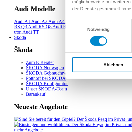
möglicherweise mit weiteren
Audi Modelle
der Dienste gesammelt habe
Audi A1
Audi A3
Audi A4
Audi A5
Audi A6
Audi A7
Audi A
Einwilligungsauswahl
RS Q3
Audi RS Q8
Audi RS3
Audi RS4
Audi RS5
Audi RS6
Notwendig
tron
Audi TT
Škoda
Škoda
Zum E-Berater
Ablehnen
ŠKODA Neuwagen
ŠKODA Gebrauchtwagen
Potthoff bei ŠKODA
ŠKODA Konfigurator
Unser ŠKODA-Team
Barankauf
Neueste Angebote
mehr Angebote