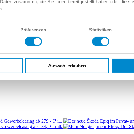
 Daten zusammen, die Sie ihnen bereitgestellt haben oder die s
n.
8
Audi Allroad
Audi e-tron
Audi Q2
Audi Q3
Audi Q4
Audi Q5
Audi Q
Audi RS7
Audi S1
Audi S2
Audi S3
Audi S4
Audi S5
Audi S6
Audi 
Präferenzen
Statistiken
Auswahl erlauben