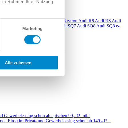
ie im Rahmen Ihrer Nutzung
6 e-tron
Audi Q7
Audi Q8
Audi Q8 e-tron
Audi R8
Audi RS
Audi
S7
Audi S8
Audi SQ2
Audi SQ5
Audi SQ7
Audi SQ8
Audi SQ8 e-
Marketing
Alle zulassen