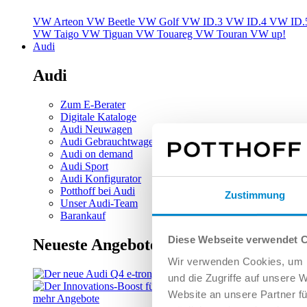
VW Arteon
VW Beetle
VW Golf
VW ID.3
VW ID.4
VW ID.
VW Taigo
VW Tiguan
VW Touareg
VW Touran
VW up!
Audi
Audi
Zum E-Berater
Digitale Kataloge
Audi Neuwagen
Audi Gebrauchtwagen
Audi on demand
Audi Sport
Audi Konfigurator
Potthoff bei Audi
Zustimmung
Unser Audi-Team
Barankauf
Diese Webseite verwendet 
Neueste Angebote
Wir verwenden Cookies, um I
und die Zugriffe auf unsere 
Website an unsere Partner fü
mehr Angebote